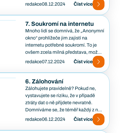
Umožňuje přiřadit k…
redakce
08.12.2024
Číst více
7. Soukromí na internetu
Mnoho lidí se domnívá, že „Anonymní
okno“ prohlížeče jim zajistí na
internetu potřebné soukromí. To je
ovšem zcela milná představa, možná
záměrně vyvolaná tímto
redakce
07.12.2024
Číst více
pojmenováním…
6. Zálohování
Zálohujete pravidelně? Pokud ne,
vystavujete se riziku, že v případě
ztráty dat o ně příjdete nevratně.
Domníváme se, že téměř každý z nás
již přišel…
redakce
06.12.2024
Číst více