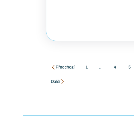
Předchozí
1
…
4
5
Další