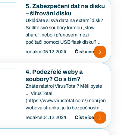
5. Zabezpečení dat na disku
– šifrování disku
Ukládáte si svá data na externí disk?
Sdílíte své soubory formou „slow-
share“, neboli přenosem mezi
počítači pomocí USB flask disku?
Používáte pro svou práci, školu,…
redakce
05.12.2024
Číst více
4. Podezřelé weby a
soubory? Co s tím?
Znáte nástroj VirusTotal? Měli byste
… VirusTotal
(https://www.virustotal.com/) není jen
webová stránka; je to bezpečnostní
nástroj, který poskytuje možnost
redakce
04.12.2024
Číst více
podrobného skenování a kontroly
souborů a…