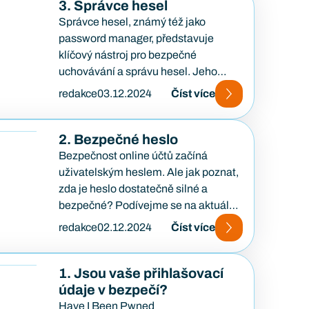
3. Správce hesel
Správce hesel, známý též jako
password manager, představuje
klíčový nástroj pro bezpečné
uchovávání a správu hesel. Jeho
základní funkcí je vytváření a ukládání
redakce
03.12.2024
Číst více
silných hesel…
2. Bezpečné heslo
Bezpečnost online účtů začíná
uživatelským heslem. Ale jak poznat,
zda je heslo dostatečně silné a
bezpečné? Podívejme se na aktuální
doporučení od Národního institutu
redakce
02.12.2024
Číst více
pro…
1. Jsou vaše přihlašovací
údaje v bezpečí?
Have I Been Pwned