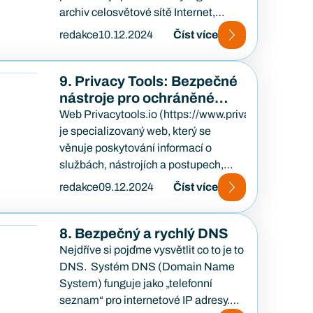
archiv celosvětové sítě Internet,
poskytující nám pohled na evoluci
redakce
10.12.2024
Číst více
online prostoru. Tento sofistikovaný
nástroj pravidelně prochází celý
internet,…
9. Privacy Tools: Bezpečné
nástroje pro ochráněné
online prostředí
Web Privacytools.io (https://www.privacytools.io/)
je specializovaný web, který se
věnuje poskytování informací o
službách, nástrojích a postupech,
které slouží k posílení ochrany
redakce
09.12.2024
Číst více
uživatelů před globálním sledováním
a ohrožením…
8. Bezpečný a rychlý DNS
Nejdříve si pojďme vysvětlit co to je to
DNS. Systém DNS (Domain Name
System) funguje jako „telefonní
seznam“ pro internetové IP adresy.