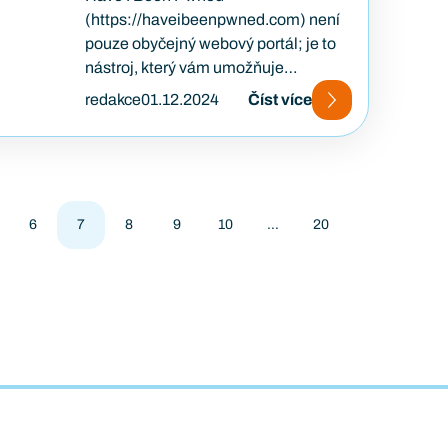
(https://haveibeenpwned.com) není
pouze obyčejný webový portál; je to
nástroj, který vám umožňuje
zkontrolovat, zda byly vaše osobní
redakce
01.12.2024
Číst více
údaje někdy ohroženy únikem…
6
7
8
9
10
…
20