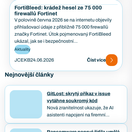
FortiBleed: krádež hesel ze 75 000
firewallů Fortinet
V polovině června 2026 se na internetu objevily
přihlašovací údaje z přibližně 75 000 firewallů
značky Fortinet. Útok pojmenovaný FortiBleed
ukázal, jak se i bezpečnostní…
Aktuality
JCEKB
24.06.2026
Číst více
Nejnovější články
GitLost: skrytý příkaz v issue
vytáhne soukromý kód
Nová zranitelnost ukazuje, že AI
asistenti napojení na firemní
repozitáře můžou být oklamáni
obyčejným textem. Útočníkovi stačí
Ransomware poprvé řídila umělá