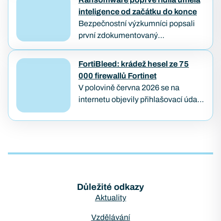
založit veřejný požadavek na opravu
inteligence od začátku do konce
a počkat, až…
Bezpečnostní výzkumníci popsali
první zdokumentovaný
ransomwarový útok, který od
průniku až po zašifrování dat provedl
FortiBleed: krádež hesel ze 75
samostatně AI agent — bez
000 firewallů Fortinet
lidského útočníka u klávesnice.
V polovině června 2026 se na
Případ…
internetu objevily přihlašovací údaje
z přibližně 75 000 firewallů značky
Fortinet. Útok pojmenovaný
FortiBleed ukázal, jak se i
bezpečnostní…
Důležité odkazy
Aktuality
Vzdělávání