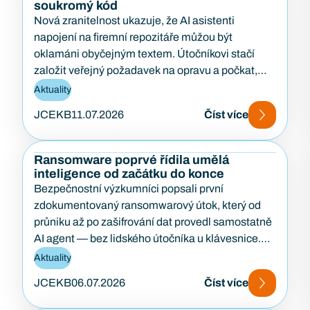
soukromý kód
Nová zranitelnost ukazuje, že AI asistenti
napojení na firemní repozitáře můžou být
oklamáni obyčejným textem. Útočníkovi stačí
založit veřejný požadavek na opravu a počkat,
až…
Aktuality
JCEKB
11.07.2026
Číst více
Ransomware poprvé řídila umělá
inteligence od začátku do konce
Bezpečnostní výzkumníci popsali první
zdokumentovaný ransomwarový útok, který od
průniku až po zašifrování dat provedl samostatně
AI agent — bez lidského útočníka u klávesnice.
Případ…
Aktuality
JCEKB
06.07.2026
Číst více