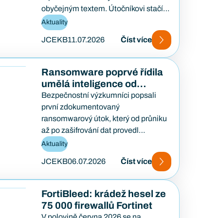
obyčejným textem. Útočníkovi stačí
založit veřejný požadavek na opravu
Aktuality
a počkat, až…
JCEKB
11.07.2026
Číst více
Ransomware poprvé řídila
umělá inteligence od
začátku do konce
Bezpečnostní výzkumníci popsali
první zdokumentovaný
ransomwarový útok, který od průniku
až po zašifrování dat provedl
samostatně AI agent — bez lidského
Aktuality
útočníka u klávesnice. Případ…
JCEKB
06.07.2026
Číst více
FortiBleed: krádež hesel ze
75 000 firewallů Fortinet
V polovině června 2026 se na