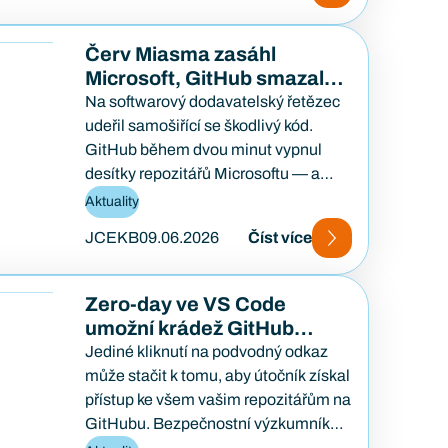
Červ Miasma zasáhl
Microsoft, GitHub smazal
73 repozitářů
Na softwarový dodavatelský řetězec
udeřil samošiřící se škodlivý kód.
GitHub během dvou minut vypnul
desítky repozitářů Microsoftu — a
vývojářům po celém světě se rozbily…
Aktuality
JCEKB
09.06.2026
Číst více
Zero-day ve VS Code
umožní krádež GitHub
tokenů
Jediné kliknutí na podvodný odkaz
může stačit k tomu, aby útočník získal
přístup ke všem vašim repozitářům na
GitHubu. Bezpečnostní výzkumník
zveřejnil dosud neopravenou