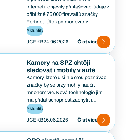
internetu objevily přihlašovací údaje z
přibližně 75 000 firewallů značky
Fortinet. Útok pojmenovaný
FortiBleed ukázal, jak se i
Aktuality
bezpečnostní…
JCEKB
24.06.2026
Číst více
Kamery na SPZ chtějí
sledovat i mobily v autě
Kamery, které u silnic čtou poznávací
značky, by se brzy mohly naučit
mnohem víc. Nová technologie jim
má přidat schopnost zachytit i
Bluetooth signály z…
Aktuality
JCEKB
16.06.2026
Číst více