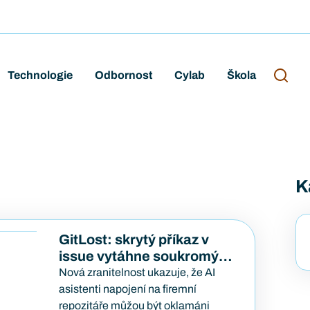
Technologie
Odbornost
Cylab
Škola
K
GitLost: skrytý příkaz v
issue vytáhne soukromý
kód
Nová zranitelnost ukazuje, že AI
asistenti napojení na firemní
repozitáře můžou být oklamáni