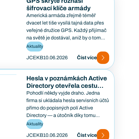
GPS skrytě roznáší
šifrovací klíče armády
Americká armáda zřejmě téměř
dvacet let tiše vysílá tajná data přes
veřejné družice GPS. Každý přijímač
na světě je dostával, aniž by o tom
kdokoliv…
Aktuality
JCEKB
10.06.2026
Číst více
Hesla v poznámkách Active
Directory otevřela cestu
ransomwaru
Pohodlí někdy vyjde draho. Jedna
firma si ukládala hesla servisních účtů
přímo do popisných polí Active
Directory — a útočník díky tomu
ovládl celou doménu…
Aktuality
JCEKB
10.06.2026
Číst více