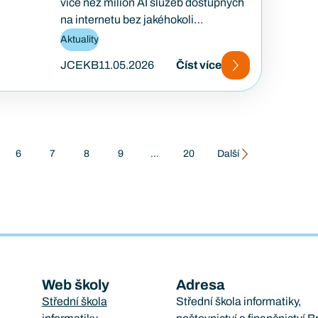
více než milion AI služeb dostupných
na internetu bez jakéhokoli
zabezpečení. Výsledky jsou jasné:
Aktuality
rychlé nasazování…
JCEKB
11.05.2026
Číst více
6
7
8
9
…
20
Další
Web školy
Adresa
Střední škola
Střední škola informatiky,