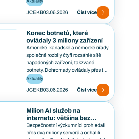
Aktuality
zranitelnost…
JCEKB
03.06.2026
Číst více
Konec botnetů, které
ovládaly 3 miliony zařízení
Americké, kanadské a německé úřady
společně rozbily čtyři rozsáhlé sítě
napadených zařízení, takzvané
botnety. Dohromady ovládaly přes tři
miliony routerů, webových kamer a
Aktuality
dalších chytrých…
JCEKB
03.06.2026
Číst více
Milion AI služeb na
internetu: většina bez
hesla, přístupná komukoli
Bezpečnostní výzkumníci prohledali
přes dva miliony serverů a odhalili