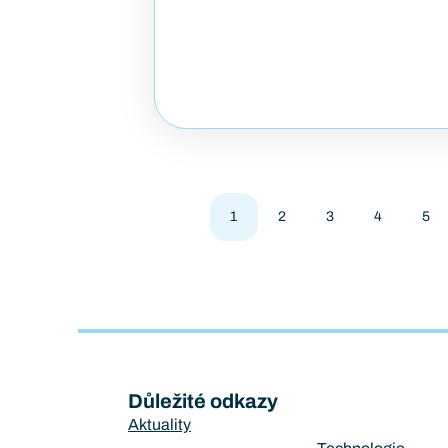
1
2
3
4
5
Důležité odkazy
Aktuality