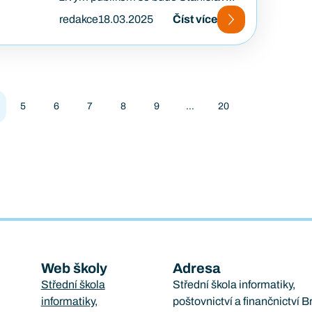
Novotný společně s…
redakce
18.03.2025
Číst více
5
6
7
8
9
…
20
Web školy
Adresa
Střední škola
Střední škola informatiky,
informatiky,
poštovnictví a finančnictví B