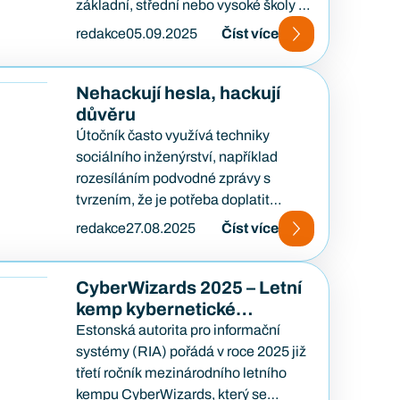
základní, střední nebo vysoké školy a
už ti bylo 9…
redakce
05.09.2025
Číst více
Nehackují hesla, hackují
důvěru
Útočník často využívá techniky
sociálního inženýrství, například
rozesíláním podvodné zprávy s
tvrzením, že je potřeba doplatit
částku za dopravu nebo dobírku,
redakce
27.08.2025
Číst více
ačkoli si napadený nic…
CyberWizards 2025 – Letní
kemp kybernetické
bezpečnosti pro dívky
Estonská autorita pro informační
systémy (RIA) pořádá v roce 2025 již
třetí ročník mezinárodního letního
kempu CyberWizards, který se