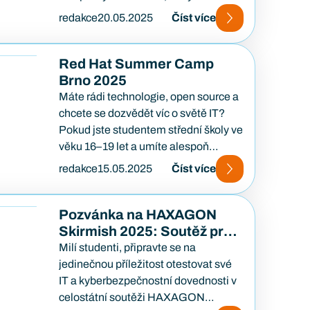
zaměřuje na kybernetickou
redakce
20.05.2025
Číst více
bezpečnost a je…
Red Hat Summer Camp
Brno 2025
Máte rádi technologie, open source a
chcete se dozvědět víc o světě IT?
Pokud jste studentem střední školy ve
věku 16–19 let a umíte alespoň…
redakce
15.05.2025
Číst více
Pozvánka na HAXAGON
Skirmish 2025: Soutěž pro
všechny studenty středních
Milí studenti, připravte se na
škol
jedinečnou příležitost otestovat své
IT a kyberbezpečnostní dovednosti v
celostátní soutěži HAXAGON