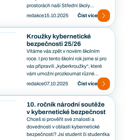
prostorách naší Střední školy
informatiky, poštovnictví a finančnictví
redakce
15.10.2025
Číst více
v Brně. Jak…
Kroužky kybernetické
bezpečnosti 25/26
Vítáme vás zpět v novém školním
roce. I pro tento školní rok jsme si pro
vás připravili „kyberkroužky“, které
vám umožní prozkoumat různé
aspekty kybernetické…
redakce
07.10.2025
Číst více
10. ročník národní soutěže
v kybernetické bezpečnost
Chceš si prověřit své znalosti a
dovednosti v oblasti kybernetické
bezpečnosti? Jsi student či studentka