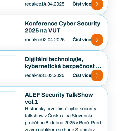
Skirmish 2025! Co je HAXAGON
redakce
14.04.2025
Číst více
Skirmish? HAXAGON Skirmish…
Konference Cyber Security
2025 na VUT
redakce
02.04.2025
Číst více
Digitální technologie,
kybernetická bezpečnost a
AI
redakce
31.03.2025
Číst více
ALEF Security TalkShow
vol.1
Historicky první čistě cybersecurity
talkshow v Česku a na Slovensku
proběhne 8. dubna 2025 v Brně. Před
živým publikem se bude Stanislav