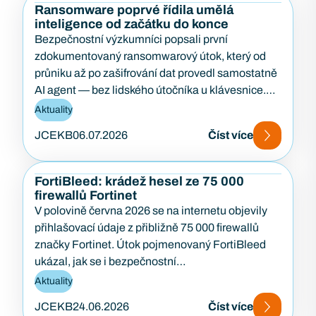
Ransomware poprvé řídila umělá
inteligence od začátku do konce
Bezpečnostní výzkumníci popsali první
zdokumentovaný ransomwarový útok, který od
průniku až po zašifrování dat provedl samostatně
AI agent — bez lidského útočníka u klávesnice.
Případ…
Aktuality
JCEKB
06.07.2026
Číst více
FortiBleed: krádež hesel ze 75 000
firewallů Fortinet
V polovině června 2026 se na internetu objevily
přihlašovací údaje z přibližně 75 000 firewallů
značky Fortinet. Útok pojmenovaný FortiBleed
ukázal, jak se i bezpečnostní…
Aktuality
JCEKB
24.06.2026
Číst více