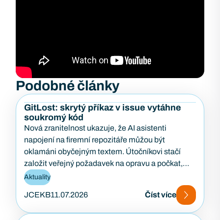
Podobné články
GitLost: skrytý příkaz v issue vytáhne
soukromý kód
Nová zranitelnost ukazuje, že AI asistenti
napojení na firemní repozitáře můžou být
oklamáni obyčejným textem. Útočníkovi stačí
založit veřejný požadavek na opravu a počkat,
až…
Aktuality
JCEKB
11.07.2026
Číst více