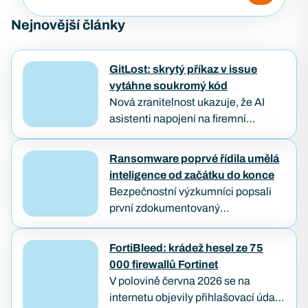
Nejnovější články
GitLost: skrytý příkaz v issue
vytáhne soukromý kód
Nová zranitelnost ukazuje, že AI
asistenti napojení na firemní
repozitáře můžou být oklamáni
obyčejným textem. Útočníkovi stačí
Ransomware poprvé řídila umělá
založit veřejný požadavek na opravu
inteligence od začátku do konce
a počkat, až…
Bezpečnostní výzkumníci popsali
první zdokumentovaný
ransomwarový útok, který od
průniku až po zašifrování dat provedl
FortiBleed: krádež hesel ze 75
samostatně AI agent — bez
000 firewallů Fortinet
lidského útočníka u klávesnice.
V polovině června 2026 se na
Případ…
internetu objevily přihlašovací údaje