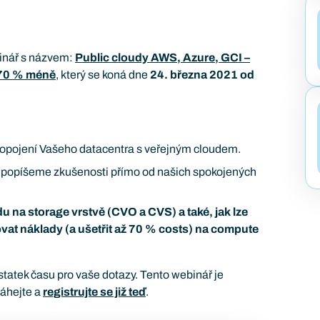
inář s názvem:
Public cloudy AWS, Azure, GCI –
o 70 % méně
, který se koná dne
24. března 2021 od
 propojení Vašeho datacentra s veřejným cloudem.
ám popíšeme zkušenosti přímo od našich spokojených
du na storage vrstvě (CVO a CVS) a také, jak lze
at náklady (a ušetřit až 70 % costs) na compute
statek času pro vaše dotazy. Tento webinář je
váhejte a
registrujte se již teď
.