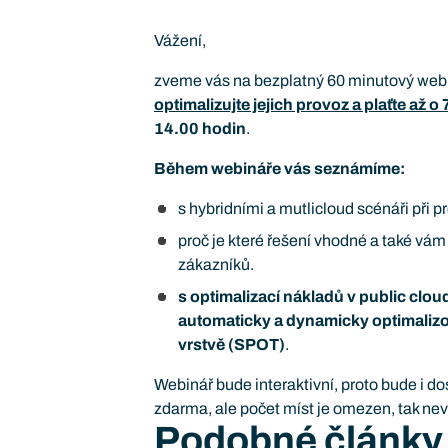
Vážení,
zveme vás na bezplatný 60 minutový web
optimalizujte jejich provoz a plaťte až 
14.00 hodin
.
Během webináře vás seznámíme:
s hybridními a mutlicloud scénáři při
proč je které řešení vhodné a také v
zákazníků.
s optimalizací nákladů v public clou
automaticky a dynamicky optimalizov
vrstvě (SPOT)
.
Webinář bude interaktivní, proto bude i do
zdarma, ale počet míst je omezen, tak ne
Podobné články