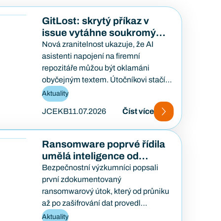
GitLost: skrytý příkaz v
issue vytáhne soukromý
kód
Nová zranitelnost ukazuje, že AI
asistenti napojení na firemní
repozitáře můžou být oklamáni
obyčejným textem. Útočníkovi stačí
založit veřejný požadavek na opravu
Aktuality
a počkat, až…
JCEKB
11.07.2026
Číst více
Ransomware poprvé řídila
umělá inteligence od
začátku do konce
Bezpečnostní výzkumníci popsali
první zdokumentovaný
ransomwarový útok, který od průniku
až po zašifrování dat provedl
samostatně AI agent — bez lidského
Aktuality