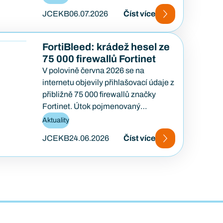
útočníka u klávesnice. Případ…
JCEKB
06.07.2026
Číst více
FortiBleed: krádež hesel ze
75 000 firewallů Fortinet
V polovině června 2026 se na
internetu objevily přihlašovací údaje z
přibližně 75 000 firewallů značky
Fortinet. Útok pojmenovaný
FortiBleed ukázal, jak se i
Aktuality
bezpečnostní…
JCEKB
24.06.2026
Číst více