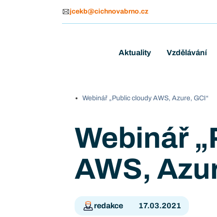
jcekb@cichnovabrno.cz
Aktuality
Vzdělávání
Webinář „Public cloudy AWS, Azure, GCI“
Webinář „
AWS, Azur
redakce
17.03.2021