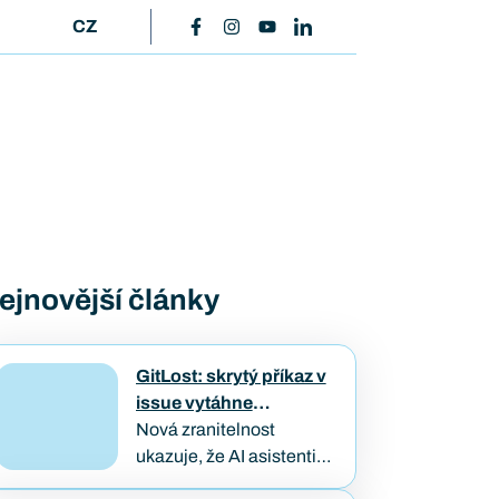
CZ
ejnovější články
GitLost: skrytý příkaz v
issue vytáhne
soukromý kód
Nová zranitelnost
ukazuje, že AI asistenti
napojení na firemní