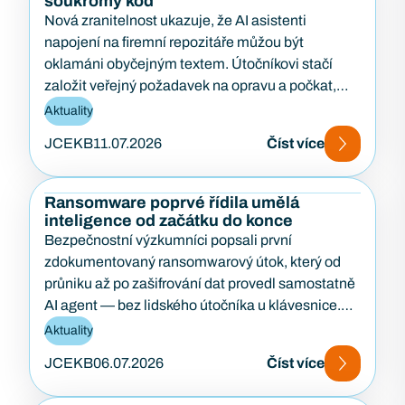
soukromý kód
Nová zranitelnost ukazuje, že AI asistenti
napojení na firemní repozitáře můžou být
oklamáni obyčejným textem. Útočníkovi stačí
založit veřejný požadavek na opravu a počkat,
až…
Aktuality
JCEKB
11.07.2026
Číst více
Ransomware poprvé řídila umělá
inteligence od začátku do konce
Bezpečnostní výzkumníci popsali první
zdokumentovaný ransomwarový útok, který od
průniku až po zašifrování dat provedl samostatně
AI agent — bez lidského útočníka u klávesnice.
Případ…
Aktuality
JCEKB
06.07.2026
Číst více