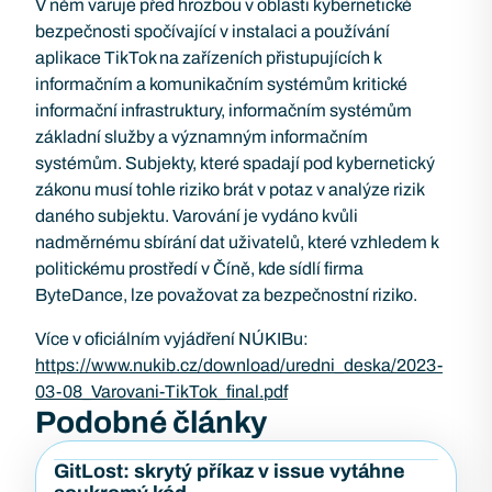
V něm varuje před hrozbou v oblasti kybernetické
bezpečnosti spočívající v instalaci a používání
aplikace TikTok na zařízeních přistupujících k
informačním a komunikačním systémům kritické
informační infrastruktury, informačním systémům
základní služby a významným informačním
systémům. Subjekty, které spadají pod kybernetický
zákonu musí tohle riziko brát v potaz v analýze rizik
daného subjektu. Varování je vydáno kvůli
nadměrnému sbírání dat uživatelů, které vzhledem k
politickému prostředí v Číně, kde sídlí firma
ByteDance, lze považovat za bezpečnostní riziko.
Více v oficiálním vyjádření NÚKIBu:
https://www.nukib.cz/download/uredni_deska/2023-
03-08_Varovani-TikTok_final.pdf
Podobné články
GitLost: skrytý příkaz v issue vytáhne