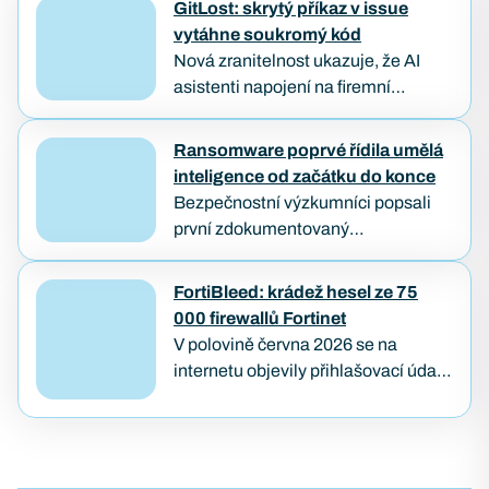
GitLost: skrytý příkaz v issue
vytáhne soukromý kód
Nová zranitelnost ukazuje, že AI
asistenti napojení na firemní
repozitáře můžou být oklamáni
obyčejným textem. Útočníkovi stačí
Ransomware poprvé řídila umělá
založit veřejný požadavek na opravu
inteligence od začátku do konce
a počkat, až…
Bezpečnostní výzkumníci popsali
první zdokumentovaný
ransomwarový útok, který od
průniku až po zašifrování dat provedl
FortiBleed: krádež hesel ze 75
samostatně AI agent — bez
000 firewallů Fortinet
lidského útočníka u klávesnice.
V polovině června 2026 se na
Případ…
internetu objevily přihlašovací údaje
z přibližně 75 000 firewallů značky
Fortinet. Útok pojmenovaný
FortiBleed ukázal, jak se i
bezpečnostní…