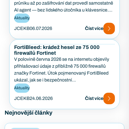
průniku až po zašifrování dat provedl samostatně
AI agent — bez lidského útočníka u klávesnice.
Případ…
Aktuality
JCEKB
06.07.2026
Číst více
FortiBleed: krádež hesel ze 75 000
firewallů Fortinet
V polovině června 2026 se na internetu objevily
přihlašovací údaje z přibližně 75 000 firewallů
značky Fortinet. Útok pojmenovaný FortiBleed
ukázal, jak se i bezpečnostní…
Aktuality
JCEKB
24.06.2026
Číst více
Nejnovější články