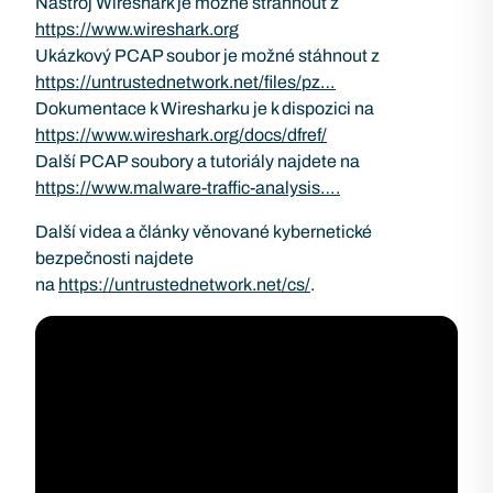
Nástroj Wireshark je možné stráhnout z
https://www.wireshark.org
Ukázkový PCAP soubor je možné stáhnout z
https://untrustednetwork.net/files/pz…
Dokumentace k Wiresharku je k dispozici na
https://www.wireshark.org/docs/dfref/
Další PCAP soubory a tutoriály najdete na
https://www.malware-traffic-analysis….
Další videa a články věnované kybernetické
bezpečnosti najdete
na
https://untrustednetwork.net/cs/
​.