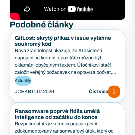
Podobné články
GitLost: skrytý příkaz v issue vytáhne
soukromý kód
Nová zranitelnost ukazuje, že AI asistenti
napojení na firemní repozitáře můžou být
oklamáni obyčejným textem. Útočníkovi stačí
založit veřejný požadavek na opravu a počkat,
až…
Aktuality
JCEKB
11.07.2026
Číst více
Ransomware poprvé řídila umělá
inteligence od začátku do konce
Bezpečnostní výzkumníci popsali první
zdokumentovaný ransomwarový útok, který od