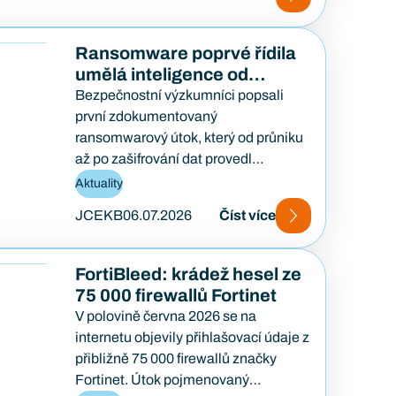
Ransomware poprvé řídila
umělá inteligence od
začátku do konce
Bezpečnostní výzkumníci popsali
první zdokumentovaný
ransomwarový útok, který od průniku
až po zašifrování dat provedl
samostatně AI agent — bez lidského
Aktuality
útočníka u klávesnice. Případ…
JCEKB
06.07.2026
Číst více
FortiBleed: krádež hesel ze
75 000 firewallů Fortinet
V polovině června 2026 se na
internetu objevily přihlašovací údaje z
přibližně 75 000 firewallů značky
Fortinet. Útok pojmenovaný