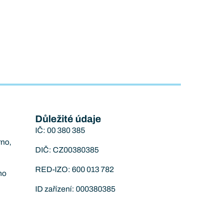
Důležité údaje
IČ: 00 380 385
rno,
DIČ: CZ00380385
RED-IZO: 600 013 782
no
ID zařízení: 000380385