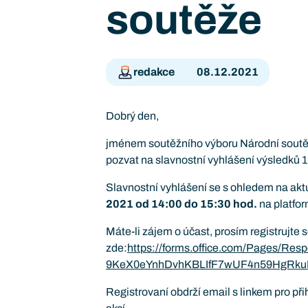
soutěže
redakce
08.12.2021
Dobrý den,
jménem soutěžního výboru Národní soutěž
pozvat na slavnostní vyhlášení výsledků 1
Slavnostní vyhlášení se s ohledem na aktu
2021 od 14:00 do 15:30 hod.
na platf
Máte-li zájem o účast, prosím registrujte 
zde:
https://forms.office.com/Pages/R
9KeX0eYnhDvhKBLIfF7wUF4n59HgR
Registrovaní obdrží email s linkem pro při