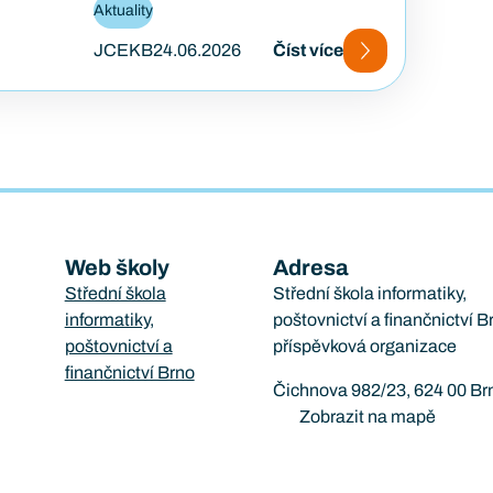
FortiBleed ukázal, jak se i
Aktuality
bezpečnostní…
JCEKB
24.06.2026
Číst více
Web školy
Adresa
Střední škola
Střední škola informatiky,
informatiky,
poštovnictví a finančnictví B
poštovnictví a
příspěvková organizace
finančnictví Brno
Čichnova 982/23, 624 00 Br
Zobrazit na mapě