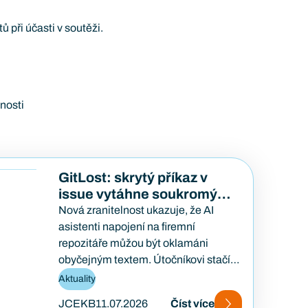
při účasti v soutěži.
nosti
GitLost: skrytý příkaz v
issue vytáhne soukromý
kód
Nová zranitelnost ukazuje, že AI
asistenti napojení na firemní
repozitáře můžou být oklamáni
obyčejným textem. Útočníkovi stačí
založit veřejný požadavek na opravu
Aktuality
a počkat, až…
JCEKB
11.07.2026
Číst více