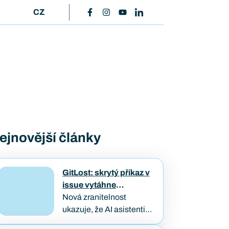
CZ
ejnovější články
GitLost: skrytý příkaz v
issue vytáhne
soukromý kód
Nová zranitelnost
ukazuje, že AI asistenti
napojení na firemní