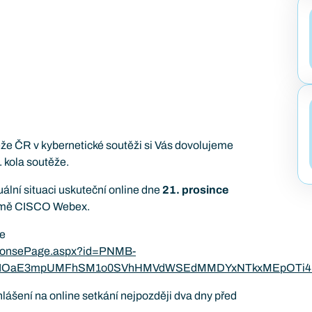
e ČR v kybernetické soutěži si Vás dovolujeme
. kola soutěže.
ální situaci uskuteční online dne
21. prosince
ormě CISCO Webex.
se
esponsePage.aspx?id=PNMB-
kuIOaE3mpUMFhSM1o0SVhHMVdWSEdMMDYxNTkxMEpOTi4
hlášení na online setkání nejpozději dva dny před