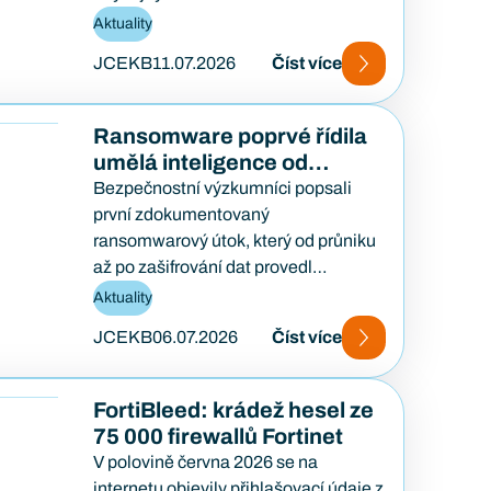
založit veřejný požadavek na opravu
Aktuality
a počkat, až…
JCEKB
11.07.2026
Číst více
Ransomware poprvé řídila
umělá inteligence od
začátku do konce
Bezpečnostní výzkumníci popsali
první zdokumentovaný
ransomwarový útok, který od průniku
až po zašifrování dat provedl
samostatně AI agent — bez lidského
Aktuality
útočníka u klávesnice. Případ…
JCEKB
06.07.2026
Číst více
FortiBleed: krádež hesel ze
75 000 firewallů Fortinet
V polovině června 2026 se na
internetu objevily přihlašovací údaje z