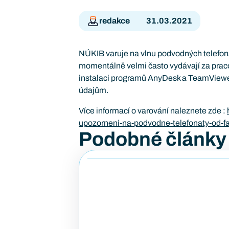
redakce
31.03.2021
NÚKIB varuje na vlnu podvodných telefonát
momentálně velmi často vydávají za pracov
instalaci programů AnyDesk a TeamViewer,
údajům.
Více informací o varování naleznete zde :
upozorneni-na-podvodne-telefonaty-od-fa
Podobné články