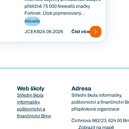
přibližně 75 000 firewallů značky
Fortinet. Útok pojmenovaný
FortiBleed ukázal, jak se i
Aktuality
bezpečnostní…
JCEKB
24.06.2026
Číst více
Web školy
Adresa
Střední škola
Střední škola informatiky,
informatiky,
poštovnictví a finančnictví B
poštovnictví a
příspěvková organizace
finančnictví Brno
Čichnova 982/23, 624 00 Br
Zobrazit na mapě