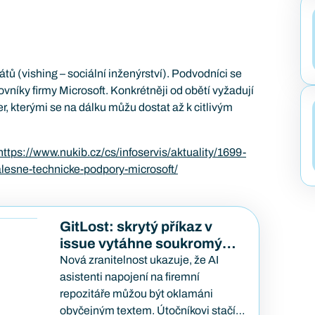
ů (vishing – sociální inženýrství). Podvodníci se
níky firmy Microsoft. Konkrétněji od obětí vyžadují
 kterými se na dálku můžu dostat až k citlivým
https://www.nukib.cz/cs/infoservis/aktuality/1699-
lesne-technicke-podpory-microsoft/
GitLost: skrytý příkaz v
issue vytáhne soukromý
kód
Nová zranitelnost ukazuje, že AI
asistenti napojení na firemní
repozitáře můžou být oklamáni
obyčejným textem. Útočníkovi stačí