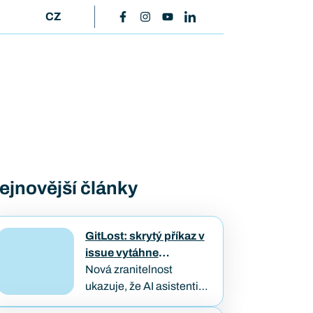
CZ
ejnovější články
GitLost: skrytý příkaz v
issue vytáhne
soukromý kód
Nová zranitelnost
ukazuje, že AI asistenti
napojení na firemní