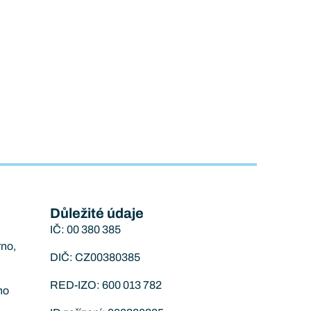
Důležité údaje
IČ: 00 380 385
rno,
DIČ: CZ00380385
RED-IZO: 600 013 782
no