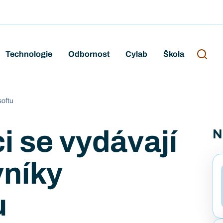
Technologie
Odbornost
Cylab
Škola
softu
i se vydávají
N
vníky
u