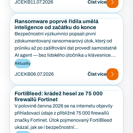
JCEKB
11.07.2026
Číst více
Ransomware poprvé řídila umělá
inteligence od začátku do konce
Bezpečnostní výzkumníci popsali první
zdokumentovaný ransomwarový útok, který od
průniku až po zašifrování dat provedl samostatně
AI agent — bez lidského útočníka u klávesnice.
Případ…
Aktuality
JCEKB
06.07.2026
Číst více
FortiBleed: krádež hesel ze 75 000
firewallů Fortinet
V polovině června 2026 se na internetu objevily
přihlašovací údaje z přibližně 75 000 firewallů
značky Fortinet. Útok pojmenovaný FortiBleed
ukázal, jak se i bezpečnostní…