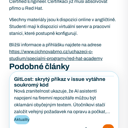
Certified Engineer. Certifikaci již musí absolvovat
přímo u Red Hat.
Všechny materiály jsou k dispozici online v angličtině.
Studenti mají k dispozici virtuální server a pracovní
stanici, které postupně konfigurují.
Bližší informace a přihlášku najdete na adrese
https://www.cichnovabrno.cz/uchazeci-o-
studium/specialni-programy/red-hat-academy
Podobné články
GitLost: skrytý příkaz v issue vytáhne
soukromý kód
Nová zranitelnost ukazuje, že AI asistenti
napojení na firemní repozitáře můžou být
oklamáni obyčejným textem. Útočníkovi stačí
založit veřejný požadavek na opravu a počkat,
až…
Aktuality