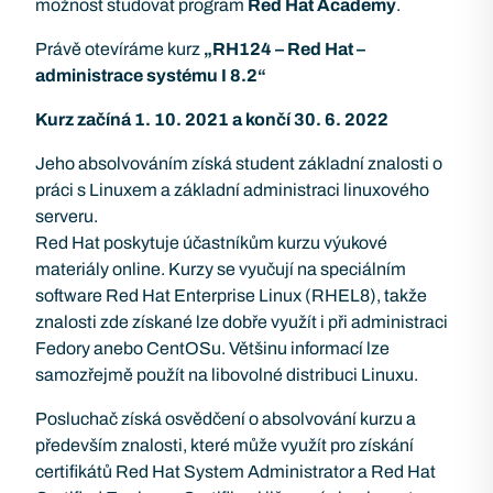
možnost studovat program
Red Hat Academy
.
Právě otevíráme kurz
„RH124 – Red Hat –
administrace systému I 8.2“
Kurz začíná 1. 10. 2021 a končí 30. 6. 2022
Jeho absolvováním získá student základní znalosti o
práci s Linuxem a základní administraci linuxového
serveru.
Red Hat poskytuje účastníkům kurzu výukové
materiály online. Kurzy se vyučují na speciálním
software Red Hat Enterprise Linux (RHEL8), takže
znalosti zde získané lze dobře využít i při administraci
Fedory anebo CentOSu. Většinu informací lze
samozřejmě použít na libovolné distribuci Linuxu.
Posluchač získá osvědčení o absolvování kurzu a
především znalosti, které může využít pro získání
certifikátů Red Hat System Administrator a Red Hat