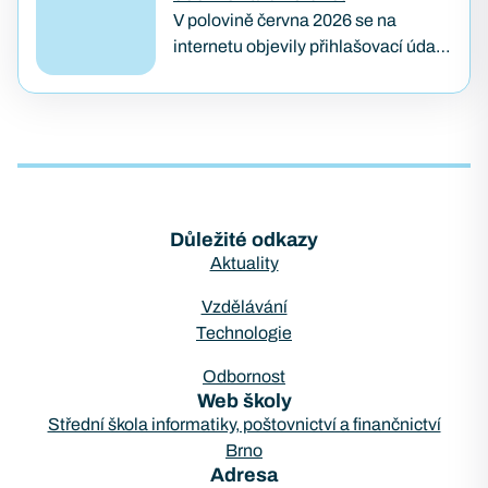
lidského útočníka u klávesnice.
V polovině června 2026 se na
Případ…
internetu objevily přihlašovací údaje
z přibližně 75 000 firewallů značky
Fortinet. Útok pojmenovaný
FortiBleed ukázal, jak se i
bezpečnostní…
Důležité odkazy
Aktuality
Vzdělávání
Technologie
Odbornost
Web školy
Střední škola informatiky, poštovnictví a finančnictví
Brno
Adresa