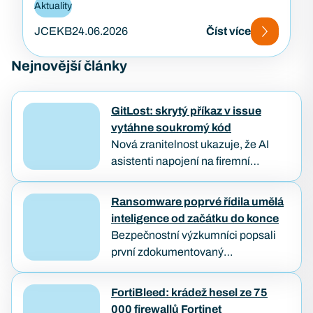
Aktuality
JCEKB
24.06.2026
Číst více
Nejnovější články
GitLost: skrytý příkaz v issue
vytáhne soukromý kód
Nová zranitelnost ukazuje, že AI
asistenti napojení na firemní
repozitáře můžou být oklamáni
obyčejným textem. Útočníkovi stačí
Ransomware poprvé řídila umělá
založit veřejný požadavek na opravu
inteligence od začátku do konce
a počkat, až…
Bezpečnostní výzkumníci popsali
první zdokumentovaný
ransomwarový útok, který od
průniku až po zašifrování dat provedl
FortiBleed: krádež hesel ze 75
samostatně AI agent — bez
000 firewallů Fortinet