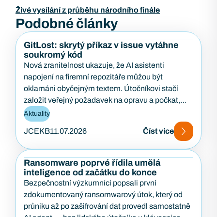
Živé vysílání z průběhu národního finále
Podobné články
GitLost: skrytý příkaz v issue vytáhne
soukromý kód
Nová zranitelnost ukazuje, že AI asistenti
napojení na firemní repozitáře můžou být
oklamáni obyčejným textem. Útočníkovi stačí
založit veřejný požadavek na opravu a počkat,
až…
Aktuality
JCEKB
11.07.2026
Číst více
Ransomware poprvé řídila umělá
inteligence od začátku do konce
Bezpečnostní výzkumníci popsali první
zdokumentovaný ransomwarový útok, který od
průniku až po zašifrování dat provedl samostatně