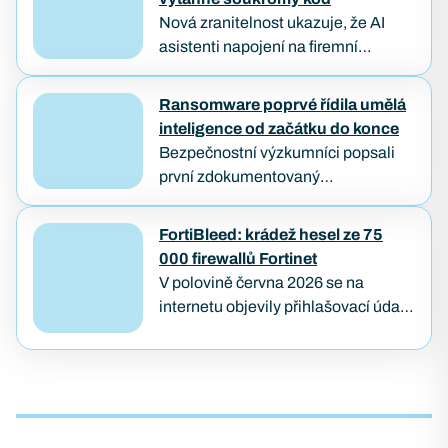
Nová zranitelnost ukazuje, že AI
asistenti napojení na firemní
repozitáře můžou být oklamáni
obyčejným textem. Útočníkovi stačí
Ransomware poprvé řídila umělá
založit veřejný požadavek na opravu
inteligence od začátku do konce
a počkat, až…
Bezpečnostní výzkumníci popsali
první zdokumentovaný
ransomwarový útok, který od
průniku až po zašifrování dat provedl
FortiBleed: krádež hesel ze 75
samostatně AI agent — bez
000 firewallů Fortinet
lidského útočníka u klávesnice.
V polovině června 2026 se na
Případ…
internetu objevily přihlašovací údaje
z přibližně 75 000 firewallů značky
Fortinet. Útok pojmenovaný
FortiBleed ukázal, jak se i
bezpečnostní…