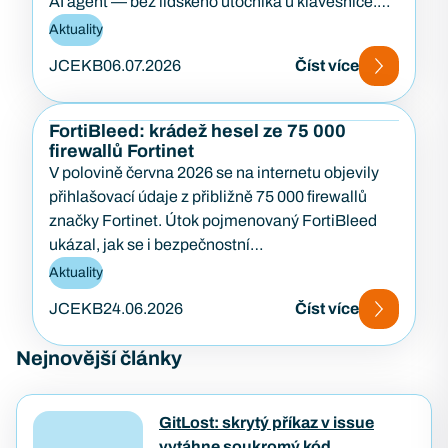
AI agent — bez lidského útočníka u klávesnice.
Případ…
Aktuality
JCEKB
06.07.2026
Číst více
FortiBleed: krádež hesel ze 75 000
firewallů Fortinet
V polovině června 2026 se na internetu objevily
přihlašovací údaje z přibližně 75 000 firewallů
značky Fortinet. Útok pojmenovaný FortiBleed
ukázal, jak se i bezpečnostní…
Aktuality
JCEKB
24.06.2026
Číst více
Nejnovější články
GitLost: skrytý příkaz v issue
vytáhne soukromý kód