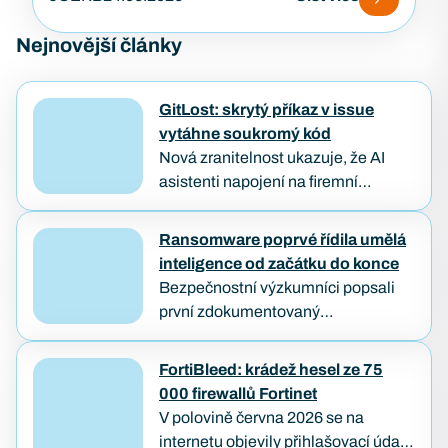
Nejnovější články
GitLost: skrytý příkaz v issue
vytáhne soukromý kód
Nová zranitelnost ukazuje, že AI
asistenti napojení na firemní
repozitáře můžou být oklamáni
obyčejným textem. Útočníkovi stačí
Ransomware poprvé řídila umělá
založit veřejný požadavek na opravu
inteligence od začátku do konce
a počkat, až…
Bezpečnostní výzkumníci popsali
první zdokumentovaný
ransomwarový útok, který od
průniku až po zašifrování dat provedl
FortiBleed: krádež hesel ze 75
samostatně AI agent — bez
000 firewallů Fortinet
lidského útočníka u klávesnice.
V polovině června 2026 se na
Případ…
internetu objevily přihlašovací údaje