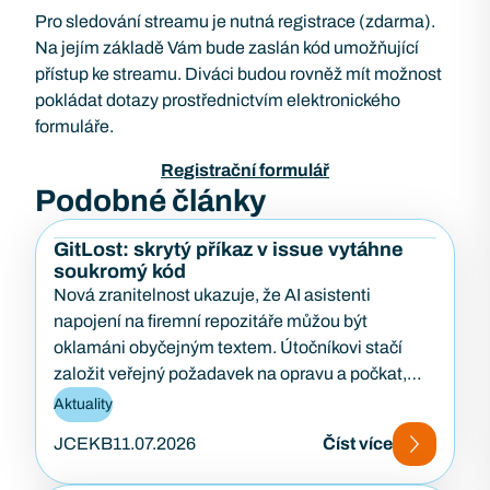
Pro sledování streamu je nutná registrace (zdarma).
Na jejím základě Vám bude zaslán kód umožňující
přístup ke streamu. Diváci budou rovněž mít možnost
pokládat dotazy prostřednictvím elektronického
formuláře.
Registrační formulář
Podobné články
GitLost: skrytý příkaz v issue vytáhne
soukromý kód
Nová zranitelnost ukazuje, že AI asistenti
napojení na firemní repozitáře můžou být
oklamáni obyčejným textem. Útočníkovi stačí
založit veřejný požadavek na opravu a počkat,
až…
Aktuality
JCEKB
11.07.2026
Číst více