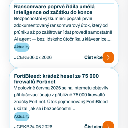
Ransomware poprvé řídila umělá
inteligence od začátku do konce
Bezpečnostní výzkumníci popsali první
zdokumentovaný ransomwarový útok, který od
průniku až po zašifrování dat provedl samostatně
AI agent — bez lidského útočníka u klávesnice.
Případ…
Aktuality
JCEKB
06.07.2026
Číst více
FortiBleed: krádež hesel ze 75 000
firewallů Fortinet
V polovině června 2026 se na internetu objevily
přihlašovací údaje z přibližně 75 000 firewallů
značky Fortinet. Útok pojmenovaný FortiBleed
ukázal, jak se i bezpečnostní…
Aktuality
JCEKB
24.06.2026
Číst více