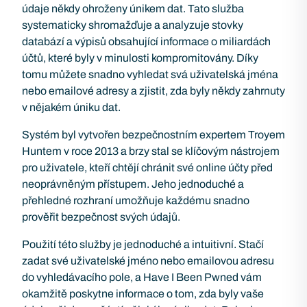
údaje někdy ohroženy únikem dat. Tato služba
systematicky shromažďuje a analyzuje stovky
databází a výpisů obsahující informace o miliardách
účtů, které byly v minulosti kompromitovány. Díky
tomu můžete snadno vyhledat svá uživatelská jména
nebo emailové adresy a zjistit, zda byly někdy zahrnuty
v nějakém úniku dat.
Systém byl vytvořen bezpečnostním expertem Troyem
Huntem v roce 2013 a brzy stal se klíčovým nástrojem
pro uživatele, kteří chtějí chránit své online účty před
neoprávněným přístupem. Jeho jednoduché a
přehledné rozhraní umožňuje každému snadno
prověřit bezpečnost svých údajů.
Použití této služby je jednoduché a intuitivní. Stačí
zadat své uživatelské jméno nebo emailovou adresu
do vyhledávacího pole, a Have I Been Pwned vám
okamžitě poskytne informace o tom, zda byly vaše