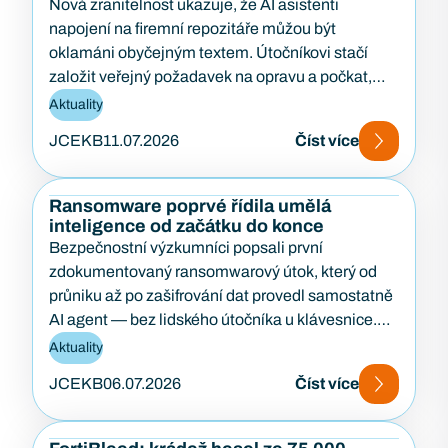
Nová zranitelnost ukazuje, že AI asistenti
napojení na firemní repozitáře můžou být
oklamáni obyčejným textem. Útočníkovi stačí
založit veřejný požadavek na opravu a počkat,
až…
Aktuality
JCEKB
11.07.2026
Číst více
Ransomware poprvé řídila umělá
inteligence od začátku do konce
Bezpečnostní výzkumníci popsali první
zdokumentovaný ransomwarový útok, který od
průniku až po zašifrování dat provedl samostatně
AI agent — bez lidského útočníka u klávesnice.
Případ…
Aktuality
JCEKB
06.07.2026
Číst více