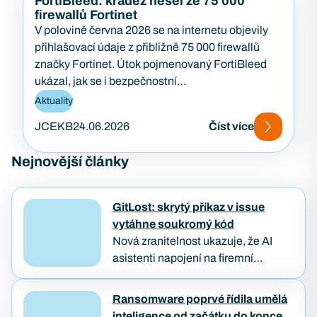
FortiBleed: krádež hesel ze 75 000
firewallů Fortinet
V polovině června 2026 se na internetu objevily
přihlašovací údaje z přibližně 75 000 firewallů
značky Fortinet. Útok pojmenovaný FortiBleed
ukázal, jak se i bezpečnostní…
Aktuality
JCEKB
24.06.2026
Číst více
Nejnovější články
GitLost: skrytý příkaz v issue
vytáhne soukromý kód
Nová zranitelnost ukazuje, že AI
asistenti napojení na firemní
repozitáře můžou být oklamáni
obyčejným textem. Útočníkovi stačí
Ransomware poprvé řídila umělá
založit veřejný požadavek na opravu
inteligence od začátku do konce