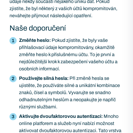
údaje někdy součástí nějakého úniku dat. Pokud
zjistíte, že byl některý z vašich účtů kompromitován,
neváhejte přijmout následující opatření.
Naše doporučení
Změňte heslo:
Pokud zjistíte, že byly vaše
přihlašovací údaje kompromitovány, okamžitě
změňte heslo k příslušnému účtu. To je první a
nejdůležitější krok k zabezpečení vašeho účtu a
osobních informací.
Používejte silná hesla:
Při změně hesla se
ujistěte, že používáte silné a unikátní kombinace
znaků, čísel a symbolů. Vyvarujte se snadno
odhadnutelným heslům a neopakujte je napříč
různými službami.
Aktivujte dvoufaktorovou autentizaci:
Mnoho
online platforem a služeb nyní nabízí možnost
aktivovat dvoufaktorovou autentizaci. Tato vrstva