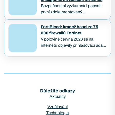
a počkat, až…
Bezpečnostní výzkumníci popsali
první zdokumentovaný
ransomwarový útok, který od
průniku až po zašifrování dat provedl
FortiBleed: krádež hesel ze 75
samostatně AI agent — bez
000 firewallů Fortinet
lidského útočníka u klávesnice.
V polovině června 2026 se na
Případ…
internetu objevily přihlašovací údaje
z přibližně 75 000 firewallů značky
Fortinet. Útok pojmenovaný
FortiBleed ukázal, jak se i
bezpečnostní…
Důležité odkazy
Aktuality
Vzdělávání
Technologie