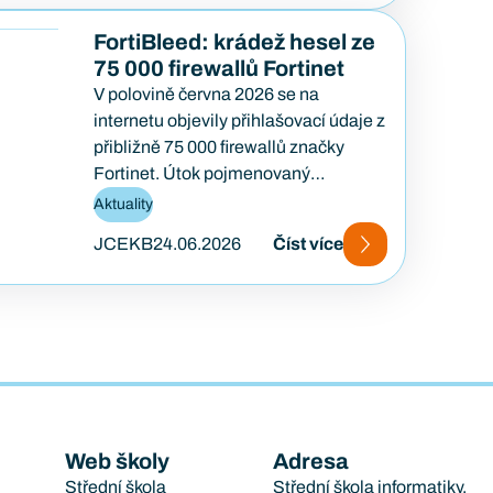
FortiBleed: krádež hesel ze
75 000 firewallů Fortinet
V polovině června 2026 se na
internetu objevily přihlašovací údaje z
přibližně 75 000 firewallů značky
Fortinet. Útok pojmenovaný
FortiBleed ukázal, jak se i
Aktuality
bezpečnostní…
JCEKB
24.06.2026
Číst více
Web školy
Adresa
Střední škola
Střední škola informatiky,