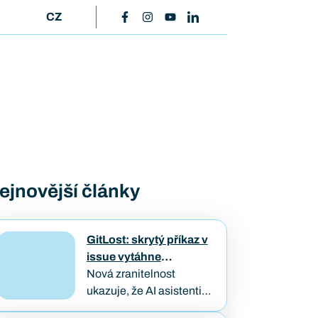
CZ
ejnovější články
GitLost: skrytý příkaz v
issue vytáhne
soukromý kód
Nová zranitelnost
ukazuje, že AI asistenti
napojení na firemní