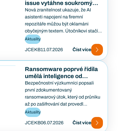
issue vytáhne soukromý
kód
Nová zranitelnost ukazuje, že AI
asistenti napojení na firemní
repozitáře můžou být oklamáni
obyčejným textem. Útočníkovi stačí
založit veřejný požadavek na opravu
Aktuality
a počkat, až…
JCEKB
11.07.2026
Číst více
Ransomware poprvé řídila
umělá inteligence od
začátku do konce
Bezpečnostní výzkumníci popsali
první zdokumentovaný
ransomwarový útok, který od průniku
až po zašifrování dat provedl
samostatně AI agent — bez lidského
Aktuality
útočníka u klávesnice. Případ…
JCEKB
06.07.2026
Číst více