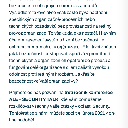
bezpečnosti nebo jiných norem a standardů.
Výsledkem takové akce však často bývá naplnění
specifických organizačně-procesních nebo
technických požadavků bez provázanosti na reálný
provoz organizace. To však z daleka nestačí. Hlavním
účelem zavedení systému řízení bezpečnosti je
ochrana primárních cílů organizace. Efektivní způsob,
jak k bezpečnosti přistupovat, spočívá v promítnutí
technických a organizačních opatření do procesů a
fungování celé organizace s cílem zajistit vysokou
odolnost proti reálným hrozbám. Jak řešíte
bezpečnost ve Vaší organizaci vy?
Přijměte od nás pozvání na
třetí ročník konference
ALEF SECURITY TALK
, kde Vám pomůžeme
rozklíčovat všechny Vaše otázky v oblasti Security.
Tentokrát se s námi můžete spojit 4. února 2021 v on-
line podobě!