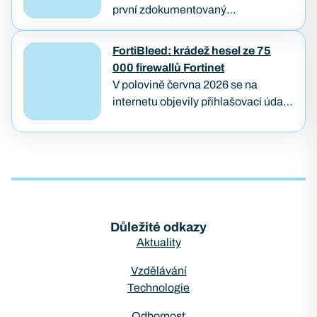
první zdokumentovaný
ransomwarový útok, který od
průniku až po zašifrování dat provedl
FortiBleed: krádež hesel ze 75
samostatně AI agent — bez
000 firewallů Fortinet
lidského útočníka u klávesnice.
V polovině června 2026 se na
Případ…
internetu objevily přihlašovací údaje
z přibližně 75 000 firewallů značky
Fortinet. Útok pojmenovaný
FortiBleed ukázal, jak se i
bezpečnostní…
Důležité odkazy
Aktuality
Vzdělávání
Technologie
Odbornost