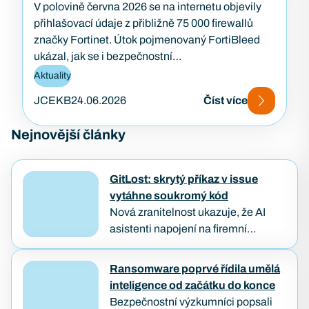
V polovině června 2026 se na internetu objevily
přihlašovací údaje z přibližně 75 000 firewallů
značky Fortinet. Útok pojmenovaný FortiBleed
ukázal, jak se i bezpečnostní…
Aktuality
JCEKB
24.06.2026
Číst více
Nejnovější články
GitLost: skrytý příkaz v issue
vytáhne soukromý kód
Nová zranitelnost ukazuje, že AI
asistenti napojení na firemní
repozitáře můžou být oklamáni
obyčejným textem. Útočníkovi stačí
Ransomware poprvé řídila umělá
založit veřejný požadavek na opravu
inteligence od začátku do konce
a počkat, až…
Bezpečnostní výzkumníci popsali