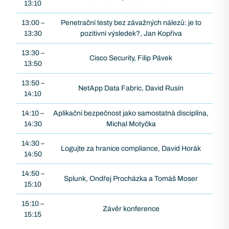
13:10
13:00 –
Penetrační testy bez závažných nálezů: je to
13:30
pozitivní výsledek?, Jan Kopřiva
13:30 –
Cisco Security, Filip Pávek
13:50
13:50 –
NetApp Data Fabric, David Rusín
14:10
14:10 –
Aplikační bezpečnost jako samostatná disciplína,
14:30
Michal Motyčka
14:30 –
Logujte za hranice compliance, David Horák
14:50
14:50 –
Splunk, Ondřej Procházka a Tomáš Moser
15:10
15:10 –
Závěr konference
15:15