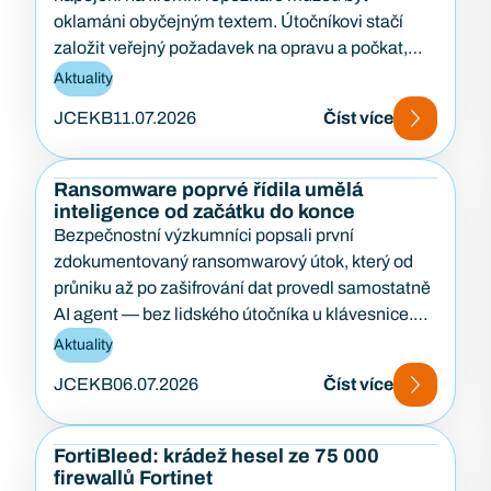
oklamáni obyčejným textem. Útočníkovi stačí
založit veřejný požadavek na opravu a počkat,
až…
Aktuality
JCEKB
11.07.2026
Číst více
Ransomware poprvé řídila umělá
inteligence od začátku do konce
Bezpečnostní výzkumníci popsali první
zdokumentovaný ransomwarový útok, který od
průniku až po zašifrování dat provedl samostatně
AI agent — bez lidského útočníka u klávesnice.
Případ…
Aktuality
JCEKB
06.07.2026
Číst více
FortiBleed: krádež hesel ze 75 000
firewallů Fortinet