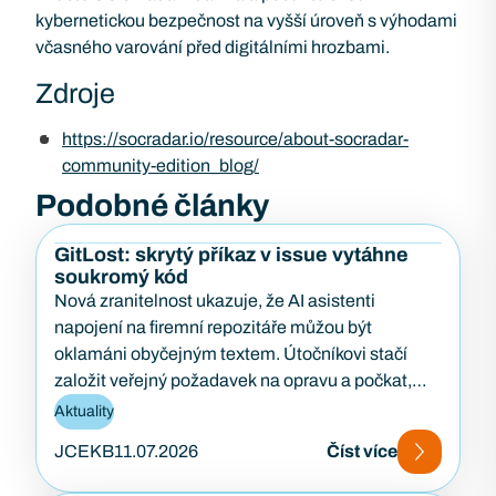
kybernetickou bezpečnost na vyšší úroveň s výhodami
včasného varování před digitálními hrozbami.
Zdroje
https://socradar.io/resource/about-socradar-
community-edition_blog/
Podobné články
GitLost: skrytý příkaz v issue vytáhne
soukromý kód
Nová zranitelnost ukazuje, že AI asistenti
napojení na firemní repozitáře můžou být
oklamáni obyčejným textem. Útočníkovi stačí
založit veřejný požadavek na opravu a počkat,
až…
Aktuality
JCEKB
11.07.2026
Číst více