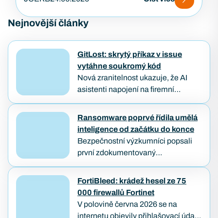
Nejnovější články
GitLost: skrytý příkaz v issue
vytáhne soukromý kód
Nová zranitelnost ukazuje, že AI
asistenti napojení na firemní
repozitáře můžou být oklamáni
obyčejným textem. Útočníkovi stačí
Ransomware poprvé řídila umělá
založit veřejný požadavek na opravu
inteligence od začátku do konce
a počkat, až…
Bezpečnostní výzkumníci popsali
první zdokumentovaný
ransomwarový útok, který od
průniku až po zašifrování dat provedl
FortiBleed: krádež hesel ze 75
samostatně AI agent — bez
000 firewallů Fortinet
lidského útočníka u klávesnice.
V polovině června 2026 se na
Případ…
internetu objevily přihlašovací údaje