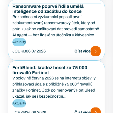
Ransomware poprvé řídila umělá
inteligence od začátku do konce
Bezpečnostní výzkumníci popsali první
zdokumentovaný ransomwarový útok, který od
průniku až po zašifrování dat provedl samostatně
AI agent — bez lidského útočníka u klávesnice.
Případ…
Aktuality
JCEKB
06.07.2026
Číst více
FortiBleed: krádež hesel ze 75 000
firewallů Fortinet
V polovině června 2026 se na internetu objevily
přihlašovací údaje z přibližně 75 000 firewallů
značky Fortinet. Útok pojmenovaný FortiBleed
ukázal, jak se i bezpečnostní…
Aktuality
JCEKB
24.06.2026
Číst více