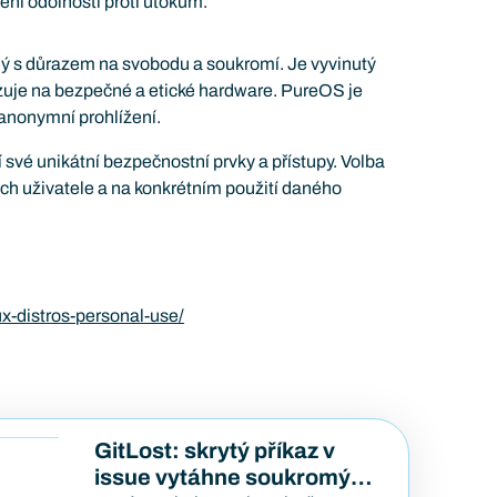
šení odolnosti proti útokům.
ý s důrazem na svobodu a soukromí. Je vyvinutý
izuje na bezpečné a etické hardware. PureOS je
anonymní prohlížení.
své unikátní bezpečnostní prvky a přístupy. Volba
ách uživatele a na konkrétním použití daného
ux-distros-personal-use/
GitLost: skrytý příkaz v
issue vytáhne soukromý