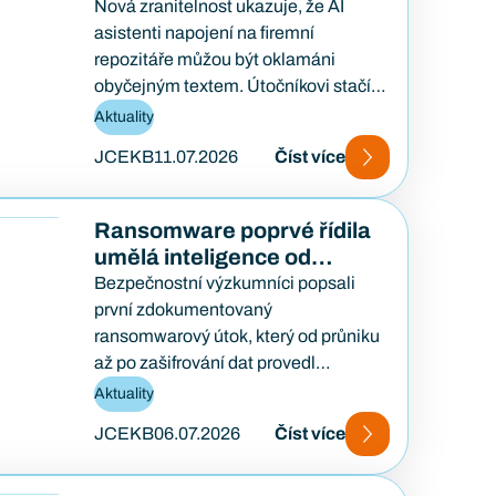
kód
Nová zranitelnost ukazuje, že AI
asistenti napojení na firemní
repozitáře můžou být oklamáni
obyčejným textem. Útočníkovi stačí
založit veřejný požadavek na opravu
Aktuality
a počkat, až…
JCEKB
11.07.2026
Číst více
Ransomware poprvé řídila
umělá inteligence od
začátku do konce
Bezpečnostní výzkumníci popsali
první zdokumentovaný
ransomwarový útok, který od průniku
až po zašifrování dat provedl
samostatně AI agent — bez lidského
Aktuality
útočníka u klávesnice. Případ…
JCEKB
06.07.2026
Číst více