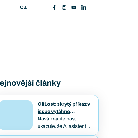
CZ
ejnovější články
GitLost: skrytý příkaz v
issue vytáhne
soukromý kód
Nová zranitelnost
ukazuje, že AI asistenti
napojení na firemní