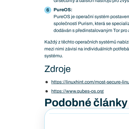
Grsecurity a dalších nástrojů pro zvý
PureOS:
PureOS je operační systém postaven
společností Purism, která se special
dodáván s předinstalovaným Tor pro 
Každý z těchto operačních systémů nabízí 
mezi nimi závisí na individuálních potřeb
systému.
Zdroje
https://linuxhint.com/most-secure-lin
https://www.qubes-os.org
Podobné články