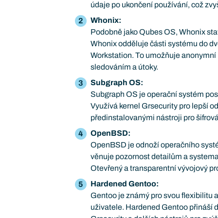
údaje po ukončení používání, což zv
Whonix:
Podobně jako Qubes OS, Whonix staví
Whonix odděluje části systému do dv
Workstation. To umožňuje anonymní př
sledováním a útoky.
Subgraph OS:
Subgraph OS je operační systém pos
Využívá kernel Grsecurity pro lepší od
předinstalovanými nástroji pro šifro
OpenBSD:
OpenBSD je odnoží operačního syst
věnuje pozornost detailům a systema
Otevřený a transparentní vývojový pro
Hardened Gentoo:
Gentoo je známý pro svou flexibilitu
uživatele. Hardened Gentoo přináší d