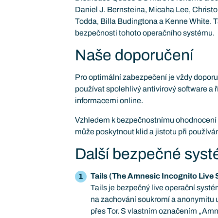
Daniel J. Bernsteina, Micaha Lee, Christo
Todda, Billa Budingtona a Kenne White. T
bezpečnosti tohoto operačního systému.
Naše doporučení
Pro optimální zabezpečení je vždy doporu
používat spolehlivý antivirový software a ř
informacemi online.
Vzhledem k bezpečnostnímu ohodnocení 
může poskytnout klid a jistotu při používá
Další bezpečné sys
Tails (The Amnesic Incognito Live
Tails je bezpečný live operační syst
na zachování soukromí a anonymitu už
přes Tor. S vlastním označením „Am