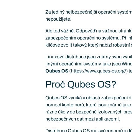
Za jediný nejbezpečnější operační systém 
nepoužijete.
Ale teď vážně. Odpověď na vážnou stránku
zabezpečením operačního systému. Při h
klíčové zvolit takový, který nabízí robustní
Linuxové distribuce jsou známy svou vynik
jinými operačními systémy, jako jsou Wi
Qubes OS
(
https://www.qubes-os.org/
) 
Proč Qubes OS?
Qubes OS vyniká v oblasti zabezpečení dí
pomocí kontejnerů, které jsou známé jako
různé úkoly do bezpečně izolovaných prost
nebezpečných dat mezi aplikacemi.
Distribuce Qubes OS má své renomé a důvě