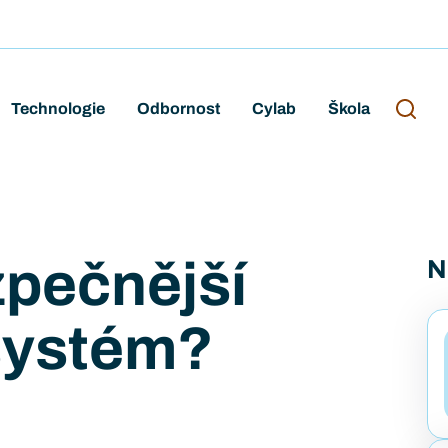
Technologie
Odbornost
Cylab
Škola
zpečnější
N
systém?