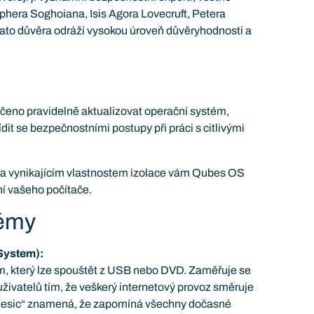
phera Soghoiana, Isis Agora Lovecruft, Petera
ato důvěra odráží vysokou úroveň důvěryhodnosti a
čeno pravidelně aktualizovat operační systém,
ídit se bezpečnostními postupy při práci s citlivými
a vynikajícím vlastnostem izolace vám Qubes OS
ní vašeho počítače.
témy
 System):
ém, který lze spouštět z USB nebo DVD. Zaměřuje se
ivatelů tím, že veškerý internetový provoz směruje
nesic“ znamená, že zapomíná všechny dočasné