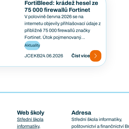
FortiBleed: krádež hesel ze
75 000 firewallů Fortinet
V polovině června 2026 se na
internetu objevily přihlašovací údaje z
přibližně 75 000 firewallů značky
Fortinet. Útok pojmenovaný
FortiBleed ukázal, jak se i
Aktuality
bezpečnostní…
JCEKB
24.06.2026
Číst více
Web školy
Adresa
Střední škola
Střední škola informatiky,
informatiky,
poštovnictví a finančnictví B