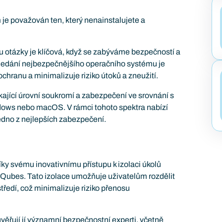
je považován ten, který nenainstalujete a
 otázky je klíčová, když se zabýváme bezpečností a
ledání nejbezpečnějšího operačního systému je
 ochranu a minimalizuje riziko útoků a zneužití.
ající úrovní soukromí a zabezpečení ve srovnání s
ndows nebo macOS. V rámci tohoto spektra nabízí
jedno z nejlepších zabezpečení.
ky svému inovativnímu přístupu k izolaci úkolů
 Qubes. Tato izolace umožňuje uživatelům rozdělit
ředí, což minimalizuje riziko přenosu
řují jí významní bezpečnostní experti, včetně