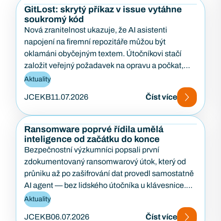
GitLost: skrytý příkaz v issue vytáhne
soukromý kód
Nová zranitelnost ukazuje, že AI asistenti
napojení na firemní repozitáře můžou být
oklamáni obyčejným textem. Útočníkovi stačí
založit veřejný požadavek na opravu a počkat,
až…
Aktuality
JCEKB
11.07.2026
Číst více
Ransomware poprvé řídila umělá
inteligence od začátku do konce
Bezpečnostní výzkumníci popsali první
zdokumentovaný ransomwarový útok, který od
průniku až po zašifrování dat provedl samostatně
AI agent — bez lidského útočníka u klávesnice.
Případ…
Aktuality
JCEKB
06.07.2026
Číst více