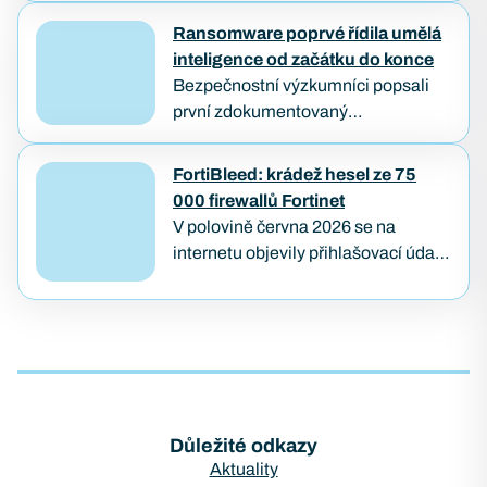
obyčejným textem. Útočníkovi stačí
Ransomware poprvé řídila umělá
založit veřejný požadavek na opravu
inteligence od začátku do konce
a počkat, až…
Bezpečnostní výzkumníci popsali
první zdokumentovaný
ransomwarový útok, který od
průniku až po zašifrování dat provedl
FortiBleed: krádež hesel ze 75
samostatně AI agent — bez
000 firewallů Fortinet
lidského útočníka u klávesnice.
V polovině června 2026 se na
Případ…
internetu objevily přihlašovací údaje
z přibližně 75 000 firewallů značky
Fortinet. Útok pojmenovaný
FortiBleed ukázal, jak se i
bezpečnostní…
Důležité odkazy
Aktuality